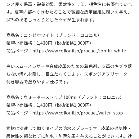
ンス良く保革・栄養効果、柔軟性を与え、補色性にも優れていま
す。皮革内部へゆきわたることで微細な皮革繊維に潤いを与え、
深みのあるしっとりとしたツヤが生まれます。
商品名：コンビホワイト（ブランド：コロニル）
希望小売価格：1,430円（税抜価格1,300円）
商品ページ：
https://www.collonil.jp/product/combi_white
白いスムースレザーや合成皮革のための着色剤。皮革のキズや落
ちない汚れを隠し、目立たなくします。スポンジアプリケーター
付き容器で塗りやすい仕様です。
商品名：ウォーターストップ 100ml（ブランド：コロニル）
希望小売価格：1,430円（税抜価格1,300円）
商品ページ：
https://www.collonil.jp/product/water_stop
素材に浸透して働くタイプの防水スプレーです。皮革の通気性・
柔軟性を損なわずに防水・防汚効果を与えることができます。速